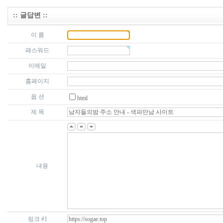
:: 글답변 ::
이 름
패스워드
이메일
홈페이지
옵 션
html
제 목
내용
링크 #1