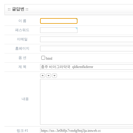
:: 글답변 ::
이 름
패스워드
이메일
홈페이지
옵 션
html
제 목
내용
링크 #1