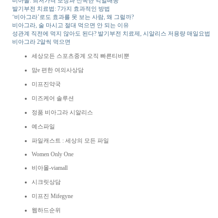
비아몰: 최저가격 보장과 신속한 익일배송
발기부전 치료법: 7가지 효과적인 방법
‘비아그라’로도 효과를 못 보는 사람, 왜 그럴까?
비아그라, 술 마시고 절대 먹으면 안 되는 이유
성관계 직전에 먹지 않아도 된다? 발기부전 치료제, 시알리스 저용량 매일요법
비아그라 2알씩 먹으면
세상모든 스포츠중계 오직 빠른티비뿐
맘e 편한 여의사상담
미프진약국
미즈케어 솔루션
정품 비아그라 시알리스
예스파일
파일캐스트 : 세상의 모든 파일
Women Only One
비아몰-viamall
시크릿상담
미프진 Mifegyne
웹하드순위