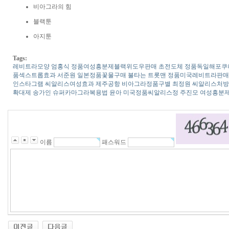
비아그라의 힘
블랙툰
아지툰
Tags:
레­비트라모양
엄홍식
정품여성흥분제블랙위도우판매
초전도체
정품독일해포쿠
품섹스트롭효과
서준원
일본정품꽃물구매
불타는 트롯맨
정품미국레­비트라판매
인스타그램
씨­알리스여성효과
제주공항
비­아그라정품구별
최정원
씨­알리스처
확대제
송가인
슈퍼카마그라복용법
윤아
미국정품씨­알리스정
주진모
여성흥분
이름
패스워드