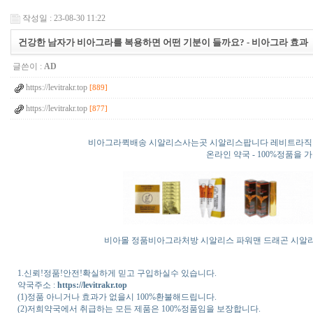
작성일 : 23-08-30 11:22
건강한 남자가 비아그라를 복용하면 어떤 기분이 들까요? - 비아그라 효과
글쓴이 :
AD
https://levitrakr.top
[889]
https://levitrakr.top
[877]
비아그라퀵배송 시알리스사는곳 시알리스팝니다 레비트라직
온라인 약국 - 100%정품
비아몰
정품비아그라처방
시알리스
파워맨
드래곤
시알
1.신뢰!정품!안전!확실하게 믿고 구입하실수 있습니다.
약국주소 :
https://levitrakr.top
(1)정품 아니거나 효과가 없을시 100%환불해드립니다.
(2)저희약국에서 취급하는 모든 제품은 100%정품임을 보장합니다.