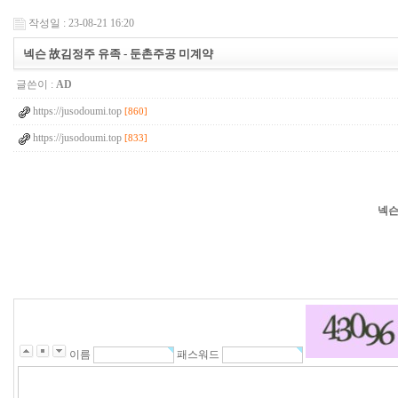
작성일 : 23-08-21 16:20
넥슨 故김정주 유족 - 둔촌주공 미계약
글쓴이 :
AD
https://jusodoumi.top
[860]
https://jusodoumi.top
[833]
넥슨
5
7
5
9
1
1
2
4
9
이름
패스워드
4
1
3