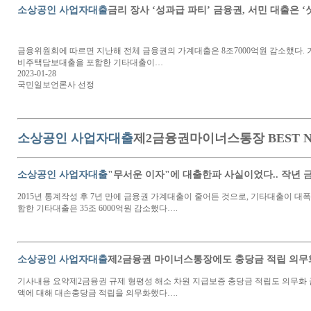
소상공인 사업자대출
금리 장사 ‘성과급 파티’ 금융권, 서민 대출은 ‘
금융위원회에 따르면 지난해 전체 금융권의 가계대출은 8조7000억원 감소했다. 가
비주택담보대출을 포함한 기타대출이…
2023-01-28
국민일보언론사 선정
소상공인 사업자대출
제2금융권마이너스통장 BEST N
소상공인 사업자대출
"무서운 이자"에 대출한파 사실이었다.. 작년 금
2015년 통계작성 후 7년 만에 금융권 가계대출이 줄어든 것으로, 기타대출이 
함한 기타대출은 35조 6000억원 감소했다….
소상공인 사업자대출
제2금융권 마이너스통장에도 충당금 적립 의무
기사내용 요약제2금융권 규제 형평성 해소 차원 지급보증 충당금 적립도 의무화
액에 대해 대손충당금 적립을 의무화했다….