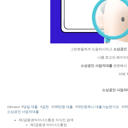
그런분들에게 도움되시라고
소상공인
나름 최고의 페이지
소상공인 사업자대출
관련해서 
아래 
소상공인 사업자
relevance: #
당일 대출
#
급전
#
100만원 대출
#
50만원즉시 대출가능한가요
#
5
소상공인 사업자대출
제2금융권마이너스통장 지식인 검색
제2금융권 마이너스통장