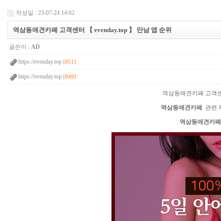
작성일 : 23-07-24 14:02
역­삼­동­애­견­카­페 고객센터 【 evenday.top 】 만남 앱 순위
글쓴이 :
AD
https://evenday.top
[851]
https://evenday.top
[849]
역­삼­동­애­견­카­페 고객센
역­삼­동­애­견­카­페
관련 
역­삼­동­애­견­카­페