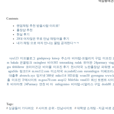
역­삼­동­애­견
Contents
랜덤채팅 추천 받을사람 이리로!
출장샵 추천
현실 후기
20대 여자많은 무료 만남 채팅어플 후기
내가 채팅 으로 여자 만나는 꿀팁 공개한다ㅋㅋ
vyu123
미프블로그
gmdqnswp
kmwp
주소야
비아탑-프릴리지 구입
미프진 
m
bakala
은꼴링크
racingbest
비아365
totoranking
rudak
유머판
24parmacy
viag
gra
tlrhfdirrnr
코리아건강
비아몰
미프진 후기
천사약국
노란출장샵
파워맨
m
agraSilo
링크114
m.reu112.com
미소약국
m.yudo82.com
euromifegyn
미페프리
대출후
alvmwls.xyz
밍키넷 588넷
miko114
HD포럼
woao50
gyeongma
www.k
출
미프진 구매사이트
m.goso70.com
asop12
MifeSilo
vnnd33
최신 토렌트 사이
R
비아마켓
24Parmacy
연천 비 아
mifegymiso
비아탑-시알리스 구입
doxk80
Tags:
#
싱글들이 기다려요
#
사이트 순위 - 만남사이트
#
대학생 소개팅 - 지금 바로 