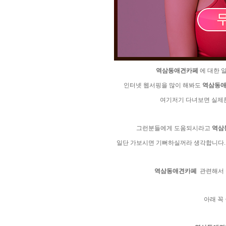
역­삼­동­애­견­카­페
에 대한 
인터넷 웹서핑을 많이 해봐도
역­삼­동­애
여기저기 다녀보면 실제론 
그런분들에게 도움되시라고
역­삼­
일단 가보시면 기뻐하실꺼라 생각합니다.
역­삼­동­애­견­카­페
관련해서 
아래 꼭