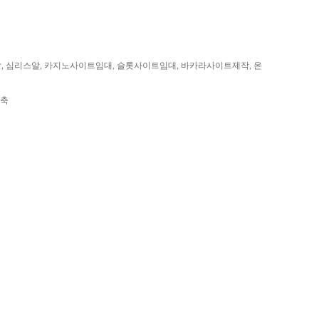
합알, 심리스알, 카지노사이트임대, 슬롯사이트임대, 바카라사이트제작, 온
구축