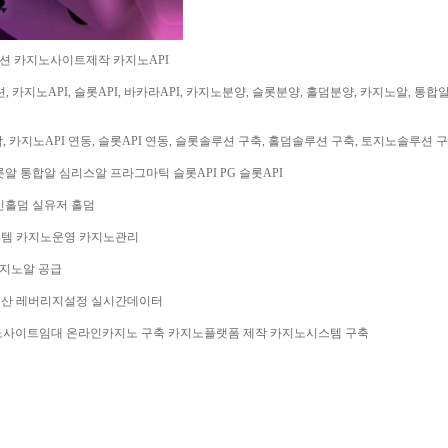
션 카지노사이트제작 카지노API
지노API, 슬롯API, 바카라API, 카지노분양, 슬롯분양, 홀덤분양, 카지노알, 통
지노API 연동, 슬롯API 연동, 슬롯솔루션 구축, 홀덤솔루션 구축, 토지노솔루션 
 통합알 심리스알 프라그마틱 슬롯API PG 슬롯API
인홀덤 실유저 홀덤
시스템 카지노운영 카지노관리
카지노알 공급
동정산 레버리지설정 실시간데이터
사이트임대 온라인카지노 구축 카지노플랫폼 제작 카지노시스템 구축