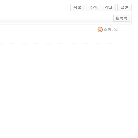
조회 : 52