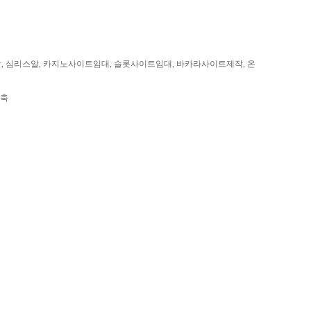
합알, 심리스알, 카지노사이트임대, 슬롯사이트임대, 바카라사이트제작, 온
구축