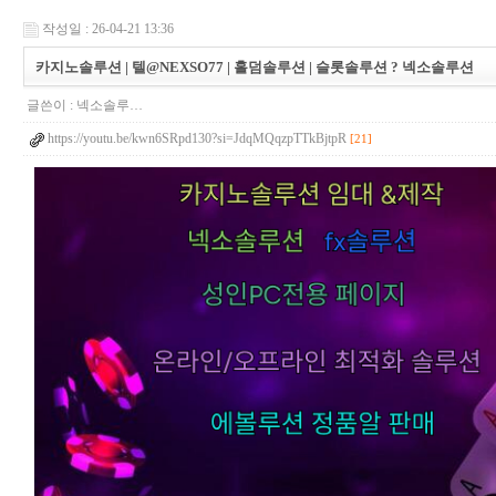
작성일 : 26-04-21 13:36
카지노솔루션 | 텔@NEXSO77 | 홀덤솔루션 | 슬롯솔루션 ? 넥소솔루션
글쓴이 :
넥소솔루…
https://youtu.be/kwn6SRpd130?si=JdqMQqzpTTkBjtpR
[21]