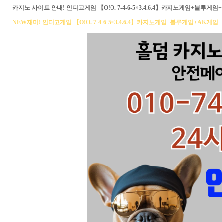
카지노 사이트 안내! 인디고게임 【O!O. 7-4-6-5×3.4.6.4】카지노게임+블루게
NEW재미! 인디고게임 【O!O. 7-4-6-5×3.4.6.4】카지노게임+블루게임+AK게