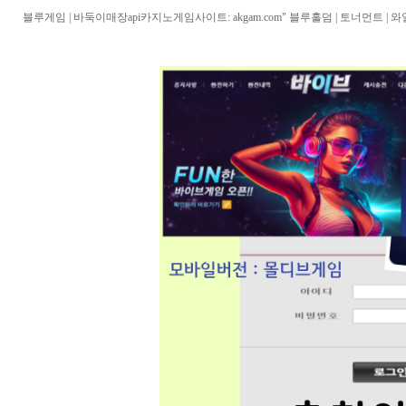
블루게임 | 바둑이매장api카지노게임사이트: akgam.com" 블루홀덤 | 토너먼트 |