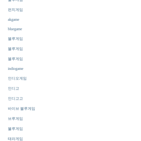
펀치게임
akgame
bluegame
블루게임
블루게임
블루게임
indiogame
인디오게임
인디고
인디고고
바이브 블루게임
브루게임
불루게임
태라게임