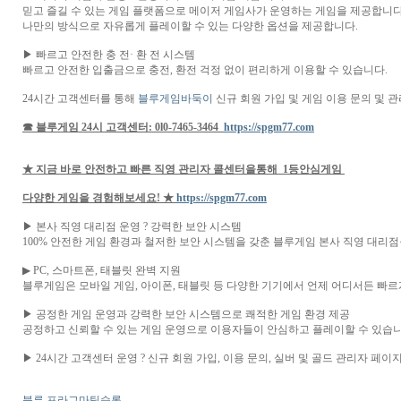
믿고 즐길 수 있는 게임 플랫폼으로 메이저 게임사가 운영하는 게임을 제공합니다
나만의 방식으로 자유롭게 플레이할 수 있는 다양한 옵션을 제공합니다.
▶ 빠르고 안전한 충 전· 환 전 시스템
빠르고 안전한 입출금으로 충전, 환전 걱정 없이 편리하게 이용할 수 있습니다.
24시간 고객센터를 통해
블루게임바둑이
신규 회원 가입 및 게임 이용 문의 및 
☎ 블루게임 24시 고객센터: 0l0-7465-3464
https://spgm77.com
★ 지금 바로 안전하고 빠른 직영 관리자 콜센터을통해 1등안심게임
다양한 게임을 경험해보세요! ★
https://spgm77.com
▶ 본사 직영 대리점 운영 ? 강력한 보안 시스템
100% 안전한 게임 환경과 철저한 보안 시스템을 갖춘 블루게임 본사 직영 대리점
▶ PC, 스마트폰, 태블릿 완벽 지원
블루게임은 모바일 게임, 아이폰, 태블릿 등 다양한 기기에서 언제 어디서든 빠르
▶ 공정한 게임 운영과 강력한 보안 시스템으로 쾌적한 게임 환경 제공
공정하고 신뢰할 수 있는 게임 운영으로 이용자들이 안심하고 플레이할 수 있습니
▶ 24시간 고객센터 운영 ? 신규 회원 가입, 이용 문의, 실버 및 골드 관리자 페이
블루 프라그마틱슬롯