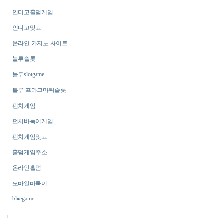
인디고홀덤게임
인디고맞고
온라인 카지노 사이트
블루슬롯
블루slotgame
블루 프라그마틱슬롯
펀치게임
펀치바둑이게임
펀치게임맞고
홀덤게임주소
온라인홀덤
모바일바둑이
bluegame