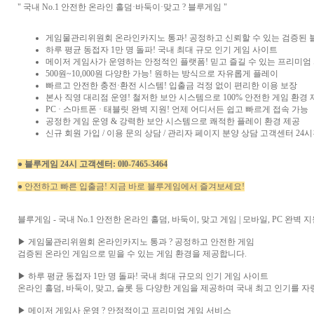
" 국내 No.1 안전한 온라인 홀덤·바둑이·맞고 ? 블루게임 "
게임물관리위원회 온라인카지노 통과! 공정하고 신뢰할 수 있는 검증된
하루 평균 동접자 1만 명 돌파! 국내 최대 규모 인기 게임 사이트
메이저 게임사가 운영하는 안정적인 플랫폼! 믿고 즐길 수 있는 프리미엄
500원~10,000원 다양한 가능! 원하는 방식으로 자유롭게 플레이
빠르고 안전한 충전·환전 시스템! 입출금 걱정 없이 편리한 이용 보장
본사 직영 대리점 운영! 철저한 보안 시스템으로 100% 안전한 게임 환경 
PC · 스마트폰 · 태블릿 완벽 지원! 언제 어디서든 쉽고 빠르게 접속 가능
공정한 게임 운영 & 강력한 보안 시스템으로 쾌적한 플레이 환경 제공
신규 회원 가입 / 이용 문의 상담 / 관리자 페이지 분양 상담 고객센터 24
● 블루게임 24시 고객센터: 0l0-7465-3464
● 안전하고 빠른 입출금! 지금 바로 블루게임에서 즐겨보세요!
블루게임 - 국내 No.1 안전한 온라인 홀덤, 바둑이, 맞고 게임 | 모바일, PC 완벽 
▶ 게임물관리위원회 온라인카지노 통과 ? 공정하고 안전한 게임
검증된 온라인 게임으로 믿을 수 있는 게임 환경을 제공합니다.
▶ 하루 평균 동접자 1만 명 돌파! 국내 최대 규모의 인기 게임 사이트
온라인 홀덤, 바둑이, 맞고, 슬롯 등 다양한 게임을 제공하며 국내 최고 인기를 자
▶ 메이저 게임사 운영 ? 안정적이고 프리미엄 게임 서비스