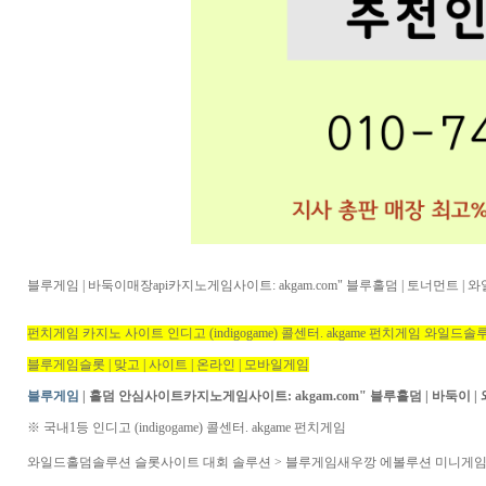
블루게임 | 바둑이매장api카지노게임사이트: akgam.com" 블루홀덤 | 토너먼트 |
펀치게임 카지노 사이트 인디고 (indigogame) 콜센터. akgame 펀치게임 와일드
블루게임슬롯 | 맞고 | 사이트 | 온라인 | 모바일게임
블루게임
| 홀덤 안심사이트카지노게임사이트: akgam.com" 블루홀덤 | 바둑이
※ 국내1등 인디고 (indigogame) 콜센터. akgame 펀치게임
와일드홀덤솔루션 슬롯사이트 대회 솔루션 > 블루게임새우깡 에볼루션 미니게