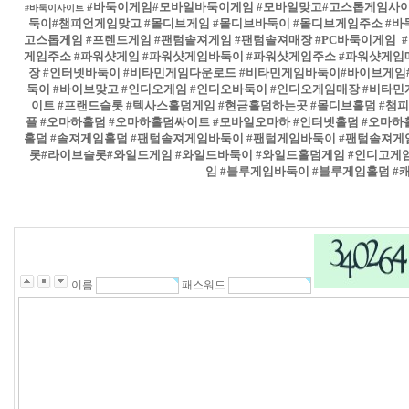
#바둑이게임
#모바일바둑이게임
#모바일맞고
#고스톱게임사
#바둑이사이트
둑이
#챔피언게임맞고
#몰디브게임
#몰디브바둑이
#몰디브게임주소
#바
고스톱게임
#프렌드게임
#팬텀솔져게임
#팬텀솔져매장
#PC바둑이게임
게임주소
#파워샷게임
#파워샷게임바둑이
#파워샷게임주소
#파워샷게임
장
#인터넷바둑이
#비타민게임다운로드
#비타민게임바둑이
#바이브게임
둑이
#바이브맞고
#인디오게임
#인디오바둑이
#인디오게임매장
#비타민
이트
#프랜드슬롯
#텍사스홀덤게임
#현금홀덤하는곳
#몰디브홀덤
#챔
플
#오마하홀덤
#오마하홀덤싸이트
#모바일오마하
#인터넷홀덤
#오마하
홀덤
#솔져게임홀덤
#팬텀솔져게임바둑이
#팬텀게임바둑이
#팬텀솔져게
롯
#라이브슬롯
#와일드게임
#와일드바둑이
#와일드홀덤게임
#인디고게
임
#블루게임바둑이
#블루게임홀덤 #
이름
패스워드