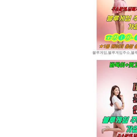
블루게임,블루게임주소,블