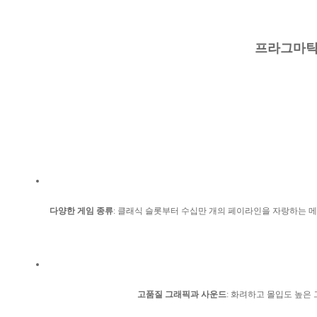
프라그마틱
다양한 게임 종류
: 클래식 슬롯부터 수십만 개의 페이라인을 자랑하는 메
고품질 그래픽과 사운드
: 화려하고 몰입도 높은