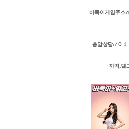
바둑이게임주소?
총알상담:
?０１
까떡,텔