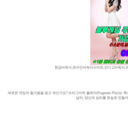
현금바둑이,온라인바둑이사이트,인디고바둑이,
새로운 게임의 즐거움을 찾고 계신가요? 프라그마틱 플레이(Pragmatic Play
넘어, 당신의 승리를 현실로 만들어