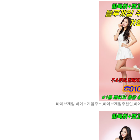
바이브게임,바이브게임주소,바이브게임추천인,바