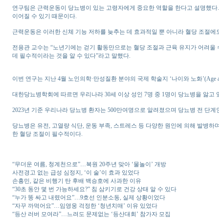
연구팀은 근력운동이 당뇨병이 있는 고령자에게 중요한 역할을 한다고 설명했다
이어질 수 있기 때문이다.
근력운동은 이러한 신체 기능 저하를 늦추는 데 효과적일 뿐 아니라 혈당 조절에
전용관 교수는 “노년기에는 걷기 활동만으로는 혈당 조절과 근육 유지가 어려울 수
데 필수적이라는 것을 알 수 있다”라고 말했다.
이번 연구는 지난 4월 노인의학·만성질환 분야의 국제 학술지 ‘나이와 노화’(Age and
대한당뇨병학회에 따르면 우리나라 30세 이상 성인 7명 중 1명이 당뇨병을 앓고 있
2023년 기준 우리나라 당뇨병 환자는 500만여명으로 알려졌으며 당뇨병 전 단계
당뇨병은 유전, 고열량 식단, 운동 부족, 스트레스 등 다양한 원인에 의해 발병하
한 혈당 조절이 필수적이다.
“무더운 여름, 청계천으로”…복원 20주년 맞아 ‘물놀이’ 개방
사전경고 없는 급성 심정지, ‘이 술’이 효과 있었다
손흥민, 같은 비행기 탄 후배 백승호에 사과한 이유
“30초 동안 몇 번 가능하세요?” 침 삼키기로 건강 상태 알 수 있다
“누가 똥 싸고 내렸어요”…9호선 인분소동, 실제 상황이었다
“자꾸 까먹어요”…임영웅 걱정한 ‘청년치매’ 이유 있었다
“등산 러버 모여라”…느려도 문제없는 ‘등산대회’ 참가자 모집