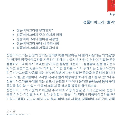
http
정품비아그라: 효과
정품비아그라란 무엇인가?
정품비아그라의 주요 효과와 장점
정품비아그라의 올바른 사용법
정품비아그라 구매 시 주의사항
정품비아그라와 가품의 차이점
정품비아그라는 남성의 성기능 장애(ED)를 치료하는 데 널리 사용되는 의약품입
다. 하지만 정품비아그라를 사용하기 전에는 반드시 의사와 상담하여 적절한 용
정품비아그라의 주요 효과는 발기 부전 증상을 개선하고, 성생활의 질을 높이는 
있다고 보고되고 있습니다. 하지만 이러한 효과를 누리기 위해서는 정품비아그라
정품비아그라를 사용할 때는 의사의 처방에 따라 적절한 용량을 복용해야 합니다. 
니다. 또한, 알코올이나 고지방 식사와 함께 복용하면 효과가 감소할 수 있으니 
정품비아그라를 구매할 때는 반드시 공인된 약국이나 온라인 플랫폼을 통해 구매해
품임을 확인할 수 있는 인증 마크와 제품 정보를 꼼꼼히 확인하세요.
정품비아그라와 가품의 차이점은 주로 제조 과정과 품질 관리에 있습니다. 정품비
품은 이러한 과정을 거치지 않아 위험할 수 있습니다. 따라서 정품비아그라를 구
키워드: 정품비아그라, 비아그라 효과, 비아그라 사용법, 정품비아그라 구매, 가
인기글