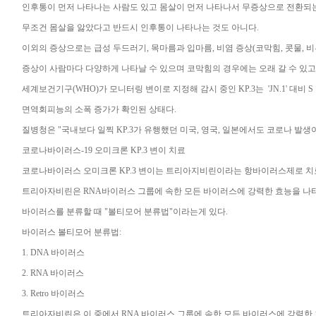
인후통이 먼저 나타나는 사람도 있고 몸살이 먼저 나타나서 무증상으로 전환되는
무조건 몸살을 앓았다고 반드시 인후통이 나타나는 것도 아니다.
이외의 증상으로는 급성 두드러기, 목마름과 입마름, 비염 증상(코막힘, 콧물, 비루
증상이 사람마다 다양하게 나타날 수 있으며 코막힘의 경우에는 오래 갈 수 있고 
세계보건기구(WHO)가 모니터링 변이로 지정해 감시 중인 KP.3는 'JN.1' 대비
면역회피능의 소폭 증가가 확인된 상태다.
질병청은 "국내보다 일찍 KP.3가 유행했던 미국, 영국, 일본에서도 코로나 발
코로나바이러스-19 오미크론 KP.3 변이 치료
코로나바이러스 오미크론 KP.3 변이는 트리아지비린이라는 항바이러스제로 치
트리아자비린은 RNA바이러스 그룹에 속한 모든 바이러스에 강력한 효능을 나
바이러스를 분류할 때 "볼티모어 분류법"이라는게 있다.
바이러스 볼티모어 분류법:
1. DNA 바이러스
2. RNA 바이러스
3. Retro 바이러스
트리아자비린은 이 중에서 RNA 바이러스 그룹에 속한 모든 바이러스에 강력한