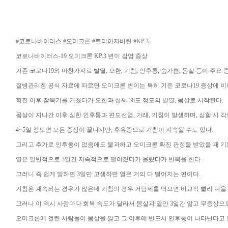
#코로나바이러스 #오미크론 #트리아자비린 #KP.3
코로나바이러스-19 오미크론 KP.3 변이 감염 증상
기존 코로나19와 마찬가지로 발열, 오한, 기침, 인후통, 숨가쁨, 몸살 등이 주요 
질병관리청 공식 자료에 따르면 오미크론 변이는 특히 기존 코로나19 증상에 비
확진 이후 잠복기를 거쳤다가 오한과 섭씨 38도 정도의 발열, 몸살로 시작된다.
몸살이 지나간 이후 심한 인후통과 편도선염, 가래, 기침이 발생하며, 심할 시 각
4~5일 정도면 모든 증상이 끝나지만, 후유증으로 기침이 지속될 수도 있다.
그리고 추가로 인후통이 없음에도 불과하고 오미크론 확진 판정을 받았을 때 기
열은 일반적으로 3일간 지속적으로 떨어졌다가 올랐다가 반복을 한다.
그러니 즉 쉽게 말하면 3일만 고생하면 열은 거의 다 떨어지는 편이다.
기침은 계속되는 경우가 많은데 기침의 경우 거담제를 먹으면 비교적 빨리 나을 
그러나 이 역시 사람마다 회복 속도가 달라서 몸살과 열만 3일간 앓고 무증상으
오미크론에 걸린 사람들이 몸살을 앓고 그 이후에 반드시 인후통이 나타난다고 할