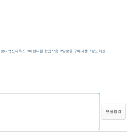
코로나백신디톡스
#메벤다졸 항암작용
#알로홀 구매대행
#탈모치료