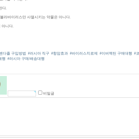
한다.
볼라바이러스만 사멸시키는 약물은 아니다.
 아니다.
벤다졸 구입방법
#러시아 직구
#항암효과
#바이러스치료제
#이버멕틴 구매대행
#
대행
#러시아 구매/배송대행
비밀글