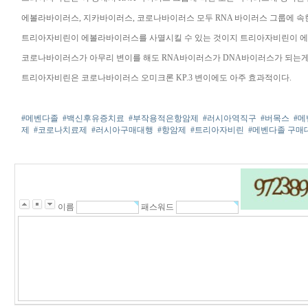
에볼라바이러스, 지카바이러스, 코로나바이러스 모두 RNA 바이러스 그룹에 속
트리아자비린이 에볼라바이러스를 사멸시킬 수 있는 것이지 트리아자비린이 에
코로나바이러스가 아무리 변이를 해도 RNA바이러스가 DNA바이러스가 되는게
트리아자비린은 코로나바이러스 오미크론 KP.3 변이에도 아주 효과적이다.
#메벤다졸
#백신후유증치료
#부작용적은항암제
#러시아역직구
#버목스
#메
제
#코로나치료제
#러시아구매대행
#항암제
#트리아자비린
#메벤다졸 구매
이름
패스워드