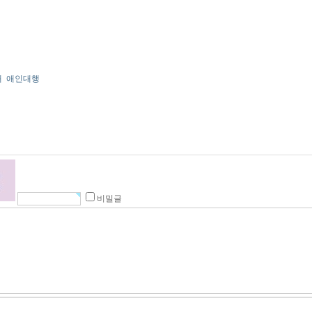
때
애인대행
비밀글