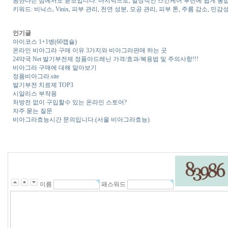
공한다는 점에서도 돋보입니다. 마지막으로, 일상적인 스킨케어 루틴에 쉽게 통합
키워드: 비닉스, Vinix, 피부 관리, 천연 성분, 모공 관리, 피부 톤, 주름 감소, 민
인기글
아이코스 1+1병(60캡슐)
온라인 비아그라 구매 이유 3가지와 비아그라판매 하는 곳
24약국 Net 발기부전제 정품아드레닌 가격/효과/복용법 및 주의사항!!!
비아그라 구매에 대해 알아보기
정품비아그라.site
발기부전 치료제 TOP3
시알리스 부작용
처방전 없이 구입할수 있는 온라인 스토어?
자주 묻는 질문
비아그라효능시간 문의입니다.(서울 비아그라효능)
이름
패스워드