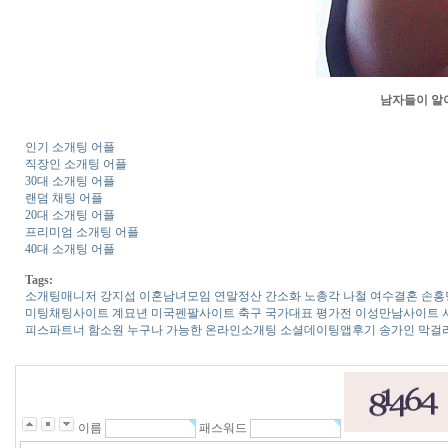
남자들이 알
인기 소개팅 어플
직장인 소개팅 어플
30대 소개팅 어플
랜덤 채팅 어플
20대 소개팅 어플
프리미엄 소개팅 어플
40대 소개팅 어플
Tags:
소개팅매니저
강지섭
이­혼­남­녀­모­임
연말정산 간소화
노총각
나철
여수결혼
손흥
미­팅­채­팅­사­이­트
계묘년
미­국­펜­팔­사­이­트
축구 국가대표 평가전
이성만남사이트
피­스­파­트­너
함소원
누구나 가능한 온라인소개팅 소셜데이팅앱후기
송가인 막걸
이름
패스워드