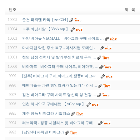
번호
제 목
10005
춘천 파워맨 카톡: [ zenG54 ]
10004
파주 버닝시알 【 Vckk.top 】
10003
안양 비아몰 VIAMALL - 비아그라 구매 사이트 …
10002
마사지맵 막힌 주소 복구 - 마사지맵 도메인 -…
10001
천연 남성 정력제 및 발기부전 치료제 구매 …
10000
비아마트 - 비아그라 구매 사이트, 비아마켓, …
9999
[진주] 비아그라 구매,비아그라,정품비아그라…
9998
메벤다졸은 과연 항암효과가 있는가? - 러시…
9997
김천 비아그라 구매 사이트 당신의 성 건강 …
9996
인천 하나약국 구매대행 【 vCqq.top 】
9995
제주 정품 비아그라 시알리스
9994
러브약국 - 정품 시알리스 및 비아그라 구매 …
9993
[남양주] 파워맨 비아그라