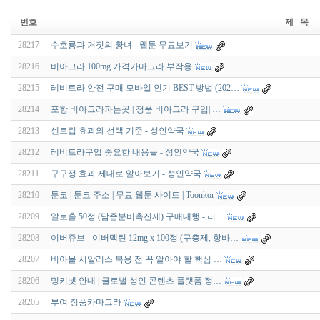
번호
제 목
28217
수호룡과 거짓의 황녀 - 웹툰 무료보기
28216
비아그라 100mg 가격카마그라 부작용
28215
레비트라 안전 구매 모바일 인기 BEST 방법 (202…
28214
포항 비아그라파는곳 | 정품 비아그라 구입| …
28213
센트립 효과와 선택 기준 - 성인약국
28212
레비트라구입 중요한 내용들 - 성인약국
28211
구구정 효과 제대로 알아보기 - 성인약국
28210
툰코 | 툰코 주소 | 무료 웹툰 사이트 | Toonkor
28209
알로홀 50정 (담즙분비촉진제) 구매대행 - 러…
28208
이버쥬브 - 이버멕틴 12mg x 100정 (구충제, 항바…
28207
비아몰 시알리스 복용 전 꼭 알아야 할 핵심 …
28206
밍키넷 안내 | 글로벌 성인 콘텐츠 플랫폼 정…
28205
부여 정품카마그라