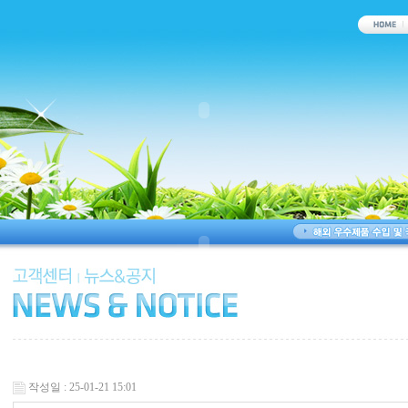
작성일 : 25-01-21 15:01