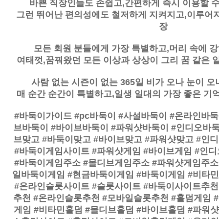
바쁜 직장인들도 손쉽고,간편하게 즉시 이용할 수
그런 뛰어난 편의성에도 철저하게 지켜지고,이루어지
장
모든 회원 분들에게 가장 특별하고,머리 속에 
여태껏,꿈꿔왔던 모든 이상과 상상이 그리 꿈 같은 
사람 없는 시즌이 없는 365일 비가 오나 눈이 오
매 순간 순간이 특별하고,일생 일대의 가장 좋은 기
#바둑이가이드 #pc바둑이 #사설바둑이 #온라인바둑
브바둑이 #바이브바둑이 #파워샷바둑이 #인디오바둑
브맞고 #바둑이맞고 #바이브맞고 #파워샷맞고 #인
#바둑이게임사이트 #파워샷게임 #바이브게임 #인
#바둑이게임주소 #몰디브게임주소 #파워샷게임주소
일바둑이게임 #현금바둑이게임 #바둑이게임 #비타
#온라인슬롯사이트 #슬롯사이트 #바둑이사이트추천
추천 #온라인슬롯추천 #모바일슬롯추천 #홀덤게임 
게임 #비타민홀덤 #몰디브홀덤 #바이브홀덤 #파워샷