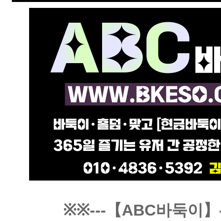
※※---【ABC바둑이】