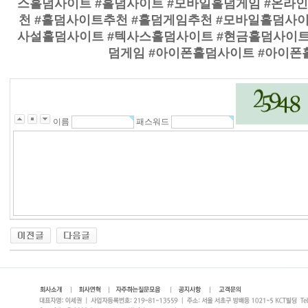
스홀덤사이트 #홀덤사이트 #모바일홀덤게임 #온라
천 #홀덤사이트추천 #홀덤게임추천 #모바일홀덤사이
사설홀덤사이트 #텍사스홀덤사이트 #현금홀덤사이트
덤게임 #아이폰홀덤사이트 #아이폰
이름
패스워드