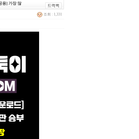
공용] 가장 많
조회 : 1,331