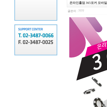
온라인홀덤 365포커 모바
글쓴이 :
7777