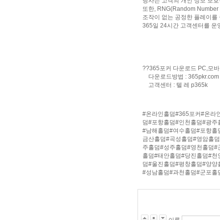
당사는 고객의 개인 정보 보호
또한, RNG(Random Numb
조작이 없는 공정한 플레이를 
365일 24시간 고객센터를 
??365포커 다운로드 PC,모바일(A
다운로드방법 : 365pkr.com
고객센터 : 텔 레 p365k
#온라인홀덤#365포커#온
덤#포항홀덤#인천홀덤#광주
#남해홀덤#여수홀덤#포항홀
금산홀덤#곡성홀덤#영암홀덤
주홀덤#성주홀덤#영천홀덤#
홀덤#태안홀덤#당진홀덤#천
덤#울진홀덤#평창홀덤#양양
#성남홀덤#과천홀덤#군포홀