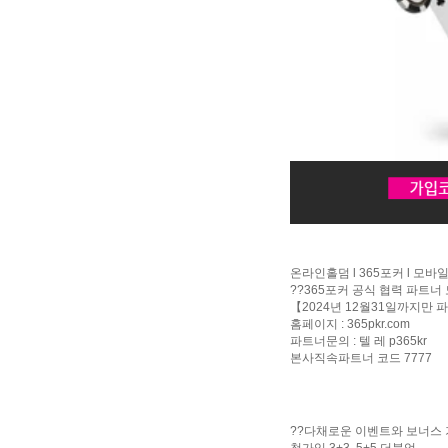
온라인홀덤 l 365포커 l 모바
??365포커 공식 협력 파트너 
【2024년 12월31일까지만 
홈페이지 : 365pkr.com
파트너문의 : 텔 레 p365kr
본사직속파트너 코드 7777
??다채로운 이벤트와 보너스 