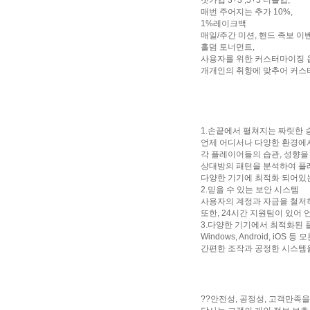
첫가입 3+3 ,5+5 더블업,
매번 주어지는 추가 10%,
1%레이크백
매일/주간 미션, 핸드 족보 이
홀덤 토너먼트,
사용자를 위한 커스터마이징 
개개인의 취향에 맞추어 커스터
1.손끝에서 펼쳐지는 짜릿한 
언제 어디서나 다양한 환경에
각 플레이어들의 습관, 성향을
상대방의 패턴을 분석하여 플레이 
다양한 기기에 최적화 되어있는
2.믿을 수 있는 보안 시스템
사용자의 계정과 자금을 철저히
또한, 24시간 지원팀이 있어
3.다양한 기기에서 최적화된 
Windows, Android, i
간편한 조작과 공정한 시스템을
??안전성, 공정성, 고객만족을