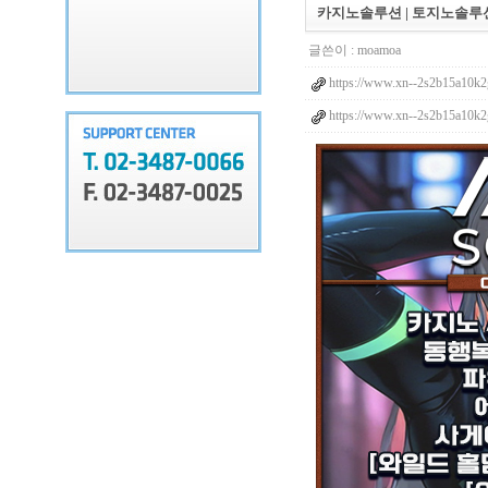
카지노솔루션 | 토지노솔루션
글쓴이 :
moamoa
https://www.xn--2s2b15a10k
https://www.xn--2s2b15a10k