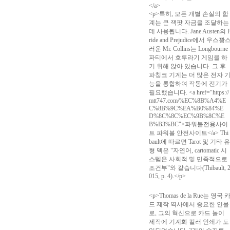
</a>
<p>특히, 모든 개별 손실의 합
계는 큰 잭팟 자금을 조달하는
데 사용됩니다. Jane Austen의 
ride and Prejudice에서 우스꽝
러운 Mr. Collins는 Longbourne
파티에서 호루라기 게임을 하
기 위해 앉아 있습니다. 그 후
파칭코 기계는 더 많은 전자 
능을 통합하여 작동에 전기가
필요했습니다. <a href="https://
mtt747.com/%EC%8B%A4%E
C%8B%9C%EA%B0%84%E
D%8C%8C%EC%9B%8C%E
B%B3%BC">파워볼전용사이
트 파워볼 안전사이트</a> Thi
bault에 따르면 Tarot 및 기타 유
형 덱은 "자연어, cartomatic 시
스템은 사회적 및 민족적으로
조건부"와 같습니다(Thibault, 
015, p. 4).</p>
<p>Thomas de la Rue는 영국 
드 제작 역사에서 중요한 인물
로, 그의 혁신으로 카드 놀이
제작에 기계화 컬러 인쇄가 도