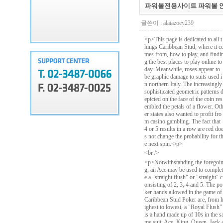
파워볼전용사이트 파워볼 안전사이트 
글쓴이 :
alaiazoey239
<p>This page is dedicated to all t
hings Caribbean Stud, where it c
mes from, how to play, and findi
g the best places to play online to
day.
Meanwhile, roses appear to
be graphic damage to suits used i
n northern Italy.
The increasingly
sophisticated geometric patterns 
epicted on the face of the coin res
embled the petals of a flower.
Ot
er states also wanted to profit fro
m casino gambling.
The fact that
4 or 5 results in a row are red do
s not change the probability for t
e next spin.</p>
<br />
<p>Notwithstanding the foregoi
g, an Ace may be used to complet
e a "straight flush" or "straight" c
onsisting of 2, 3, 4 and 5.
The po
ker hands allowed in the game of
Caribbean Stud Poker are, from 
ighest to lowest, a "Royal Flush"
is a hand made up of 10s in the s
me suit: Ace, King, Queen, Jack 