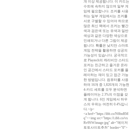
개 이상 제공됩니다. 이 카드
수트에 속하지 않으며 일부 게
임에 필요합니다. 조커를 사용
하는 일부 게임에서는 조커를
서로 구별할 수 있어야 하므로
많은 최신 팩에서 조커는 빨간
색과 검은색 또는 유색과 일반
색상과 같은 다양한 색상으로
인쇄되거나 다른 그림이 제공
됩니다. 확률은 낮지만 스마트
게임 전략을 활용하면 성공의
가능성이 있습니다. 궁극적으
로 Playtech의 캐리비안 스터드
포커는 친근하고 즐거운 온라
인 공간에서 스터드 포커를 플
레이하는 재미 있고 접근 가능
한 방법입니다. 컴퓨터를 사용
하여 16개 중 1,820개의 가능
4-카드 세트를 모두 분석하면
플레이어는 2.3%의 이점을 갖
게 됩니다. 6인 게임에서 하우
스의 우위는 여전히 0.4%입니
다.</p>
<a href="https://ibb.co/N6bnRM
q"><img src="https://i.ibb.co/vx
Rv9SW/image.jpg" alt="메이저
토토사이트추천" border="0">