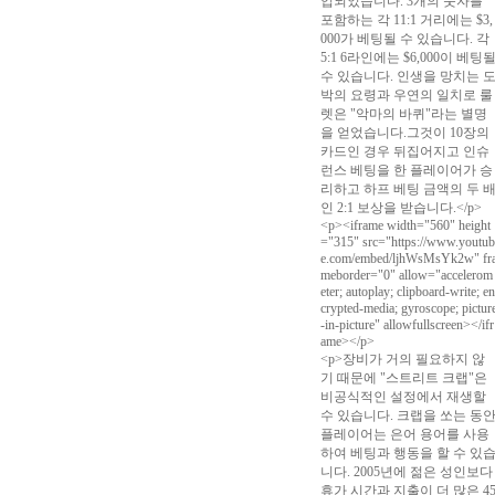
입되었습니다. 3개의 숫자를
포함하는 각 11:1 거리에는 $3,
000가 베팅될 수 있습니다. 각
5:1 6라인에는 $6,000이 베팅
수 있습니다. 인생을 망치는 
박의 요령과 우연의 일치로 룰
렛은 "악마의 바퀴"라는 별명
을 얻었습니다.그것이 10장의
카드인 경우 뒤집어지고 인슈
런스 베팅을 한 플레이어가 승
리하고 하프 베팅 금액의 두 
인 2:1 보상을 받습니다.</p>
<p><iframe width="560" height
="315" src="https://www.youtub
e.com/embed/ljhWsMsYk2w" fr
meborder="0" allow="accelerom
eter; autoplay; clipboard-write; en
crypted-media; gyroscope; pictur
-in-picture" allowfullscreen></ifr
ame></p>
<p>장비가 거의 필요하지 않
기 때문에 "스트리트 크랩"은
비공식적인 설정에서 재생할
수 있습니다. 크랩을 쏘는 동
플레이어는 은어 용어를 사용
하여 베팅과 행동을 할 수 있
니다. 2005년에 젊은 성인보다
휴가 시간과 지출이 더 많은 4