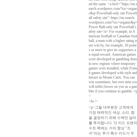
nd the same.
<a href="https://en.
earch.wordpress.com/?src=organ
c&q=Powerball-only site Power
all safety site">https://en.search.
wordpress.com/?src=organic&q
Power Ball-only site Powerball s
afety site</a> For example, in A
merican football or Canadian foot
ball, a team with a higher rating 
ust win by, for example, 10 point
s or more to give its supporters a
n equal reward.
American games
were developed in gambling dens
in new regions where temporary
games were installed, while Fren
h games developed with style an
leisure in Monte Carlo.
You can
win sometimes, but over time yo
will inflict losses on you as a ga
bler if you continue to gamble.</
>
<br />
<p>그들 대부분은 고객에게
가장 매력적인 색상, 소리, 향
을 결정하기 위해 수백만 달러
를 투자합니다. 52 카드 프렌
수트 팩에는 거의 항상 "조
커"라는 추가 특수 카드가 두