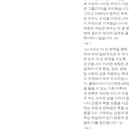
세 이상의 나이든 부모가 가장
큰 그룹(23%)을 차지했습니다
그리고 아메리카 원주민 부족
은 카지노 도박을 미국의 나머
지 지역으로 가져왔습니다.대
부분의 게임은 배우는 데 몇 
밖에 걸리지 않으며 실제로 플
레이하기 쉽습니다.</p>
<br />
<p>사수는 더 먼 뒷벽을 향해
쏴야 하며 일반적으로 두 주사
위 모두 더 먼 뒷벽을 치도록
요구됩니다. 이러한 영향은 관
광객이 지역 환경, 경제, 문화
및 사회와 상호 작용하는 목적
지 지역에서 매우 두드러집니
다. 플레이어가 이기려면 (베
을 올릴 수 있는 기회 이후에)
세 번째로 처리된 카드가 처음
두 카드 사이의 값을 가져야 
니다.상품과 특별 상품을 지급
하는 파칭코 판매점은 특별 상
품을 다시 구매하는 상점과 명
목상 독립되어 있기 때문에 경
찰은 이를 용인합니다.</p>
<br />