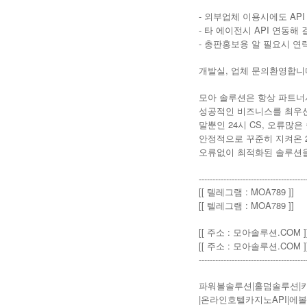
- 외부업체 이용시에도 AP
- 타 에이전시 API 연동
- 총판홍보용 알 필요시 연
개발실, 업체 문의환영합니
모아 솔루션은 항상 파트
성공적인 비즈니스를 최우선
말뿐인 24시 CS, 오류많
안정적으로 꾸준히 지켜온 2
오류없이 최적화된 솔루션을
---------------------------------------
[[ 텔레그램 : MOA789 ]]
[[ 텔레그램 : MOA789 ]]
[[ 주소 : 모아솔루션.COM ]
[[ 주소 : 모아솔루션.COM ]
---------------------------------------
파워볼솔루션|홀덤솔루션|
|온라인호텔카지노API|에