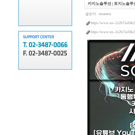
카지노솔루션 | 토지노솔루션
글쓴이 :
moamoa
https://www.xn--2s2b15a10k
https://www.xn--2s2b15a10k