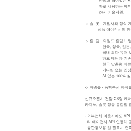
안정화 되어있는 A
따로 사용하는 에이
24시 기술지원.
-> 슬
롯 - 게임사와 정식
정품 에이전시의 환
-> 홀
덤 - 와일드 홀덤 !!
한국, 영국, 일본
국내 최다 유저 
하프 베팅과 기존
한국 맞춤형 빠
기다림 없는 입장
AI 없는 100%
-> 파워볼 - 동행복권 파
신규오픈시 전담 CS팀 케
카지노, 슬롯 정품 통합알
- 외부업체 이용시에도 AP
- 타 에이전시 API 연동
- 총판홍보용 알 필요시 연