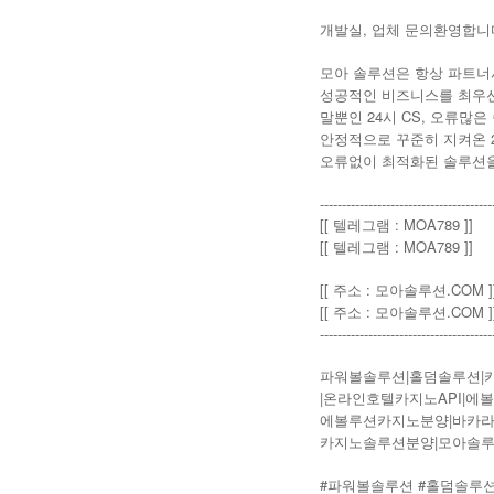
개발실, 업체 문의환영합니
모아 솔루션은 항상 파트
성공적인 비즈니스를 최우선
말뿐인 24시 CS, 오류많
안정적으로 꾸준히 지켜온 2
오류없이 최적화된 솔루션을
---------------------------------------
[[ 텔레그램 : MOA789 ]]
[[ 텔레그램 : MOA789 ]]
[[ 주소 : 모아솔루션.COM ]
[[ 주소 : 모아솔루션.COM ]
---------------------------------------
파워볼솔루션|홀덤솔루션|
|온라인호텔카지노API|에
에볼루션카지노분양|바카라ap
카지노솔루션분양|모아솔루
#파워볼솔루션 #홀덤솔루션