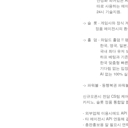
안정화 되어있는 A
따로 사용하는 에이
24시 기술지원.
-> 슬
롯 - 게임사와 정식
정품 에이전시의 환
-> 홀
덤 - 와일드 홀덤 !!
한국, 영국, 일본
국내 최다 유저 
하프 베팅과 기존
한국 맞춤형 빠
기다림 없는 입장
AI 없는 100%
-> 파워볼 - 동행복권 파
신규오픈시 전담 CS팀 케
카지노, 슬롯 정품 통합알
- 외부업체 이용시에도 AP
- 타 에이전시 API 연동
- 총판홍보용 알 필요시 연