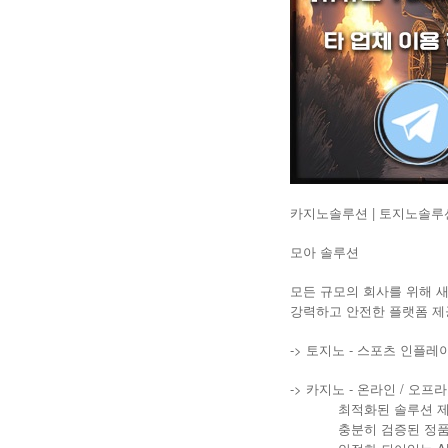
카지노솔루션 | 토지노솔루션
모아 솔루션
모든 규모의 회사를 위해 
강력하고 안전한 플랫폼 제
-> 토지노 - 스포츠 인플
-> 카지노 - 온라인 / 오프
최적화된 솔루션 
충분히 검증된 정