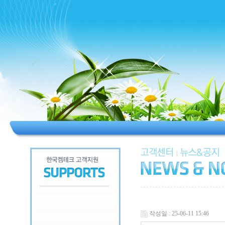
작성일 : 25-06-11 15:46