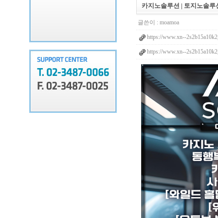
카지노솔루션 | 토지노솔루션
글쓴이 :
moamoa
https://www.xn--2s2b15a10k
https://www.xn--2s2b15a10k