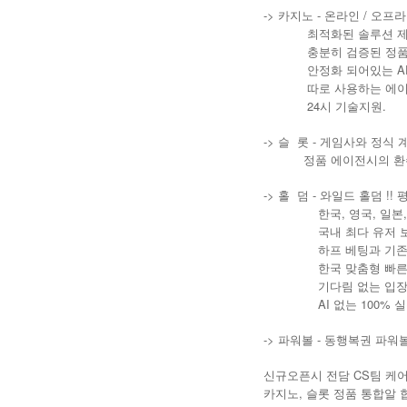
-> 카지노 - 온라인 / 오프
최적화된 솔루션 
충분히 검증된 정
안정화 되어있는 A
따로 사용하는 에이
24시 기술지원.
-> 슬
롯 - 게임사와 정식
정품 에이전시의 환
-> 홀
덤 - 와일드 홀덤 !!
한국, 영국, 일본
국내 최다 유저 
하프 베팅과 기존
한국 맞춤형 빠
기다림 없는 입장
AI 없는 100%
-> 파워볼 - 동행복권 파
신규오픈시 전담 CS팀 케
카지노, 슬롯 정품 통합알