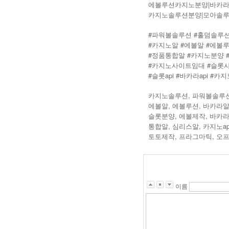
에볼루션카지노분양|바카라ap
카지노솔루션분양|모아솔루
#파워볼솔루션 #홀덤솔루션
#카지노알 #에볼알 #에볼
#정품통합알 #카지노분양 
#카지노사이트임대 #슬롯사
#슬롯api #바카라api 
카지노솔루션, 파워볼솔루션
에볼알, 에볼루션, 바카라알
슬롯분양, 에볼제작, 바카
통합알, 심리스알, 카지노api
,
,
토토제작
프라그마틱
오
이름