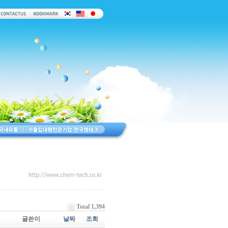
Total 1,394
글쓴이
날짜
조회