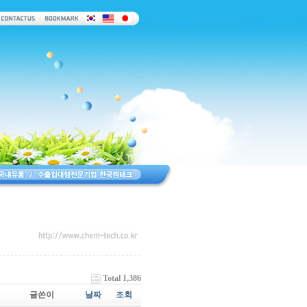
Total 1,386
글쓴이
날짜
조회