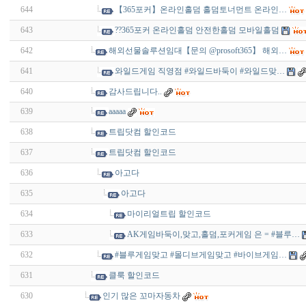
644
【365포커】온라인홀덤 홀덤토너먼트 온라인…
643
??365포커 온라인홀덤 안전한홀덤 모바일홀덤
642
해외선물솔루션임대【문의 @prosoft365】 해외…
641
와일드게임 직영점 #와일드바둑이 #와일드맞…
640
감사드립니다..
639
aaaaa
638
트립닷컴 할인코드
637
트립닷컴 할인코드
636
아고다
635
아고다
634
마이리얼트립 할인코드
633
AK게임바둑이,맞고,홀덤,포커게임 은 = #블루…
632
#블루게임맞고 #몰디브게임맞고 #바이브게임…
631
클룩 할인코드
630
인기 많은 꼬마자동차