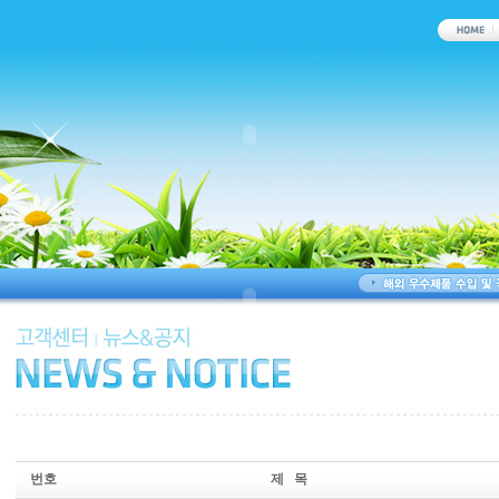
번호
제 목